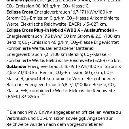
CO
-Emission 98-101 g/km; CO
-Klasse C;
2
2
Eclipse Cross
Energieverbrauch 16,7-17,1 kWh/100 km
Strom; CO
-Emission 0 g/km; CO
-Klasse A; kombinierte
2
2
Werte. Elektrische Reichweite (EAER) 615-627 km.
Eclipse Cross Plug-in Hybrid 4WD 2.4 - Auslaufmodell
-
Energieverbrauch 17,5 kWh/100 km Strom & 2,0 l/100 km
Benzin; CO
-Emission 46 g/km; CO
-Klasse B; gewichtet
2
2
kombinierte Werte. Bei entladener Batterie:
Energieverbrauch 7,3 l/100 km Benzin; CO
-Klasse F;
2
kombinierte Werte. Elektrische Reichweite (EAER) 45 km.
Outlander
Energieverbrauch 16-19,1 kWh/100 km Strom &
2,6-2,7 l/100 km Benzin; CO
-Emission 60 g/km; CO
-
2
2
Klasse B; gewichtet kombinierte Werte. Bei entladener
Batterie: Energieverbrauch 6,8-7,1 l/100km Benzin; CO
-
2
Klasse E-F; kombinierte Werte. Elektrische Reichweite
**
(EAER) 83-85 km.
**
Die nach PKW-EnVKV angegebenen offiziellen Werte zu
Verbrauch und CO₂-Emission sowie ggf. Angaben zur
Reichweite wurden nach dem vorgeschriebenen