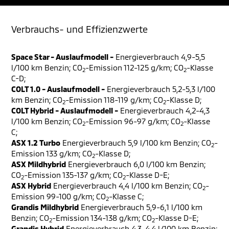
Verbrauchs- und Effizienzwerte
Space Star - Auslaufmodell -
Energieverbrauch 4,9-5,5
l/100 km Benzin; CO
-Emission 112-125 g/km; CO
-Klasse
2
2
C-D;
COLT 1.0 - Auslaufmodell -
Energieverbrauch 5,2-5,3 l/100
km Benzin; CO
-Emission 118-119 g/km; CO
-Klasse D;
2
2
COLT Hybrid - Auslaufmodell -
Energieverbrauch 4,2-4,3
l/100 km Benzin; CO
-Emission 96-97 g/km; CO
-Klasse
2
2
C;
ASX 1.2 Turbo
Energieverbrauch 5,9 l/100 km Benzin; CO
-
2
Emission 133 g/km; CO
-Klasse D;
2
ASX Mildhybrid
Energieverbrauch 6,0 l/100 km Benzin;
CO
-Emission 135-137 g/km; CO
-Klasse D-E;
2
2
ASX Hybrid
Energieverbrauch 4,4 l/100 km Benzin; CO
-
2
Emission 99-100 g/km; CO
-Klasse C;
2
Grandis Mildhybrid
Energieverbrauch 5,9-6,1 l/100 km
Benzin; CO
-Emission 134-138 g/km; CO
-Klasse D-E;
2
2
Grandis Hybrid
Energieverbrauch 4,3-4,4 l/100 km Benzin;