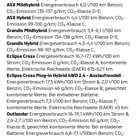
ASX Mildhybrid
Energieverbrauch 6,0 l/100 km Benzin;
CO
-Emission 135-137 g/km; CO
-Klasse D-E;
2
2
ASX Hybrid
Energieverbrauch 4,4 l/100 km Benzin; CO
-
2
Emission 99-100 g/km; CO
-Klasse C;
2
Grandis Mildhybrid
Energieverbrauch 5,9-6,1 l/100 km
Benzin; CO
-Emission 134-138 g/km; CO
-Klasse D-E;
2
2
Grandis Hybrid
Energieverbrauch 4,3-4,4 l/100 km Benzin;
CO
-Emission 98-101 g/km; CO
-Klasse C;
2
2
Eclipse Cross
Energieverbrauch 16,7-17,1 kWh/100 km
Strom; CO
-Emission 0 g/km; CO
-Klasse A; kombinierte
2
2
Werte. Elektrische Reichweite (EAER) 615-627 km.
Eclipse Cross Plug-in Hybrid 4WD 2.4 - Auslaufmodell
-
Energieverbrauch 17,5 kWh/100 km Strom & 2,0 l/100 km
Benzin; CO
-Emission 46 g/km; CO
-Klasse B; gewichtet
2
2
kombinierte Werte. Bei entladener Batterie:
Energieverbrauch 7,3 l/100 km Benzin; CO
-Klasse F;
2
kombinierte Werte. Elektrische Reichweite (EAER) 45 km.
Outlander
Energieverbrauch 16-19,1 kWh/100 km Strom &
2,6-2,7 l/100 km Benzin; CO
-Emission 60 g/km; CO
-
2
2
Klasse B; gewichtet kombinierte Werte. Bei entladener
Batterie: Energieverbrauch 6,8-7,1 l/100km Benzin; CO
-
2