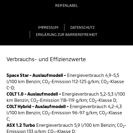
REIFENLABEL
IMPRESSUM
DATENSCHUTZ
ERKLÄRUNG ZUR BARRIEREFREIHEIT
Verbrauchs- und Effizienzwerte
Space Star - Auslaufmodell -
Energieverbrauch 4,9-5,5
l/100 km Benzin; CO
-Emission 112-125 g/km; CO
-Klasse
2
2
C-D;
COLT 1.0 - Auslaufmodell -
Energieverbrauch 5,2-5,3 l/100
km Benzin; CO
-Emission 118-119 g/km; CO
-Klasse D;
2
2
COLT Hybrid - Auslaufmodell -
Energieverbrauch 4,2-4,3
l/100 km Benzin; CO
-Emission 96-97 g/km; CO
-Klasse
2
2
C;
ASX 1.2 Turbo
Energieverbrauch 5,9 l/100 km Benzin; CO
-
2
Emission 133 g/km; CO
-Klasse D;
2